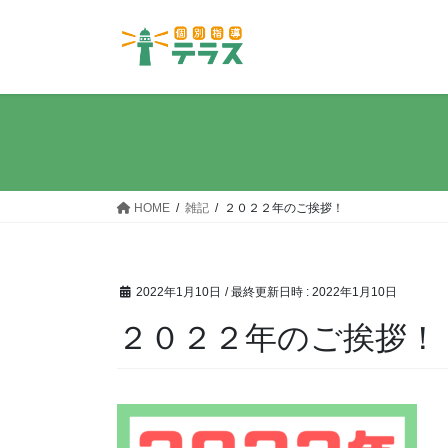
コ
ナ
ン
ビ
テ
ゲ
ン
ー
ツ
シ
へ
ョ
ス
ン
キ
に
ッ
移
HOME
雑記
２０２２年のご挨拶！
プ
動
2022年1月10日
/ 最終更新日時 :
2022年1月10日
２０２２年のご挨拶！