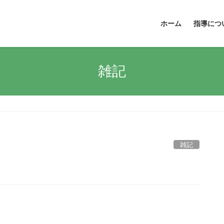
ホーム
指導につ
雑記
雑記