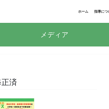
ホーム
指導につ
メディア
修正済