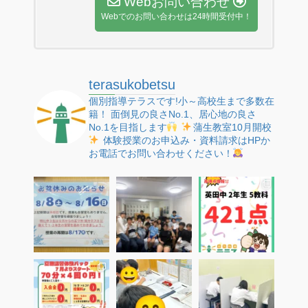
Webお問い合わせ
Webでのお問い合わせは24時間受付中！
terasukobetsu
個別指導テラスです!小～高校生まで多数在
籍！
面倒見の良さNo.1、居心地の良さ
No.1を目指します
蒲生教室10月開校
体験授業のお申込み・資料請求はHPか
お電話でお問い合わせください！