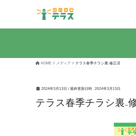
コ
ナ
ン
ビ
テ
ゲ
ン
ー
ツ
シ
へ
ョ
ス
ン
キ
に
ッ
移
HOME
メディア
テラス春季チラシ裏₋修正済
プ
動
2024年3月13日
/ 最終更新日時 :
2024年3月13日
テラス春季チラシ裏₋