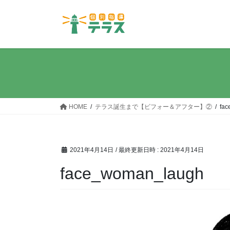
コ
ナ
ン
ビ
テ
ゲ
ン
ー
ツ
シ
へ
ョ
ス
ン
キ
に
ッ
移
HOME
テラス誕生まで【ビフォー＆アフター】②
fa
プ
動
2021年4月14日
/ 最終更新日時 :
2021年4月14日
face_woman_laugh