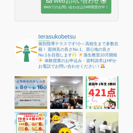
Webお問い合わせ
Webでのお問い合わせは24時間受付中！
terasukobetsu
個別指導テラスです!小～高校生まで多数在
籍！
面倒見の良さNo.1、居心地の良さ
No.1を目指します
蒲生教室10月開校
体験授業のお申込み・資料請求はHPか
お電話でお問い合わせください！