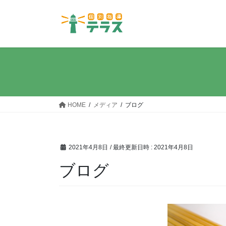
コ
ナ
ン
ビ
テ
ゲ
ン
ー
ツ
シ
へ
ョ
ス
ン
キ
に
ッ
移
HOME
メディア
ブログ
プ
動
2021年4月8日
/ 最終更新日時 :
2021年4月8日
ブログ