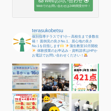
Webお問い合わせ
Webでのお問い合わせは24時間受付中！
terasukobetsu
個別指導テラスです!小～高校生まで多数在
籍！
面倒見の良さNo.1、居心地の良さ
No.1を目指します
蒲生教室10月開校
体験授業のお申込み・資料請求はHPか
お電話でお問い合わせください！