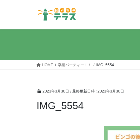
コ
ナ
ン
ビ
テ
ゲ
ン
ー
ツ
シ
へ
ョ
ス
ン
キ
に
ッ
移
HOME
卒業パーティー！！
IMG_5554
プ
動
2023年3月30日
/ 最終更新日時 :
2023年3月30日
IMG_5554