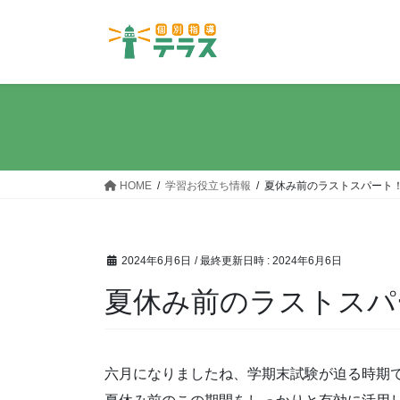
コ
ナ
ン
ビ
テ
ゲ
ン
ー
ツ
シ
へ
ョ
ス
ン
キ
に
ッ
移
HOME
学習お役立ち情報
夏休み前のラストスパート
プ
動
2024年6月6日
/ 最終更新日時 :
2024年6月6日
夏休み前のラストスパ
六月になりましたね、学期末試験が迫る時期