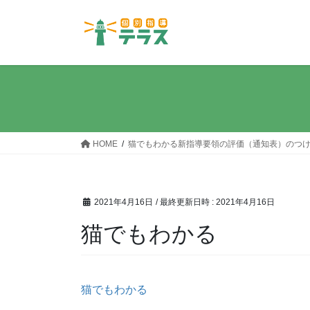
コ
ナ
ン
ビ
テ
ゲ
ン
ー
ツ
シ
へ
ョ
ス
ン
キ
に
ッ
移
HOME
猫でもわかる新指導要領の評価（通知表）のつ
プ
動
2021年4月16日
/ 最終更新日時 :
2021年4月16日
猫でもわかる
猫でもわかる